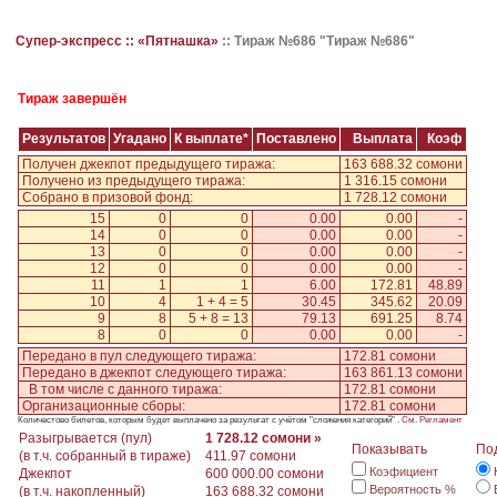
Супер-экспресс ::
«Пятнашка»
::
Тираж №686 "Тираж №686"
Тираж завершён
Результатов
Угадано
К выплате*
Поставлено
Выплата
Коэф
Получен джекпот предыдущего тиража:
163 688.32 сомони
Получено из предыдущего тиража:
1 316.15 сомони
Собрано в призовой фонд:
1 728.12 сомони
15
0
0
0.00
0.00
-
14
0
0
0.00
0.00
-
13
0
0
0.00
0.00
-
12
0
0
0.00
0.00
-
11
1
1
6.00
172.81
48.89
10
4
1 + 4 = 5
30.45
345.62
20.09
9
8
5 + 8 = 13
79.13
691.25
8.74
8
0
0
0.00
0.00
-
Передано в пул следующего тиража:
172.81 сомони
Передано в джекпот следующего тиража:
163 861.13 сомони
В том числе с данного тиража:
172.81 сомони
Организационные сборы:
172.81 сомони
Количестово билетов, которым будет выплачено за результат с учётом "сложения категорий" .
См. Регламент
Разыгрывается (пул)
1 728.12 сомони »
Показывать
По
(в т.ч. собранный в тираже)
411.97 сомони
Коэфициент
Джекпот
600 000.00 сомони
Вероятность %
(в т.ч. накопленный)
163 688.32 сомони