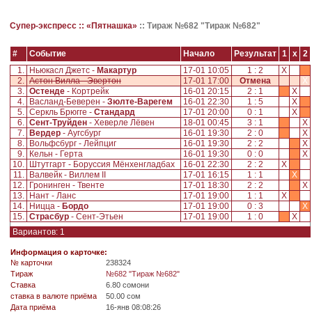
Супер-экспресс ::
«Пятнашка»
::
Тираж №682 "Тираж №682"
#
Событие
Начало
Результат
1
x
2
1.
Ньюкасл Джетс -
Макартур
17-01 10:05
1 : 2
X
2.
Астон Вилла - Эвертон
17-01 17:00
Отмена
X
3.
Остенде
- Кортрейк
16-01 20:15
2 : 1
X
4.
Васланд-Беверен -
Зюлте-Варегем
16-01 22:30
1 : 5
X
5.
Серкль Брюгге -
Стандард
17-01 20:00
0 : 1
X
6.
Сент-Труйден
- Хеверле Лёвен
18-01 00:45
3 : 1
X
7.
Вердер
- Аугсбург
16-01 19:30
2 : 0
X
8.
Вольфсбург - Лейпциг
16-01 19:30
2 : 2
X
9.
Кельн - Герта
16-01 19:30
0 : 0
X
10.
Штутгарт - Боруссия Мёнхенгладбах
16-01 22:30
2 : 2
X
11.
Валвейк - Виллем II
17-01 16:15
1 : 1
X
12.
Гронинген - Твенте
17-01 18:30
2 : 2
X
13.
Нант - Ланс
17-01 19:00
1 : 1
X
14.
Ницца -
Бордо
17-01 19:00
0 : 3
X
15.
Страсбур
- Сент-Этьен
17-01 19:00
1 : 0
X
Вариантов: 1
Информация о карточке:
№ карточки
238324
Tираж
№682 "Тираж №682"
Ставка
6.80 сомони
ставка в валюте приёма
50.00 сом
Дата приёма
16-янв 08:08:26