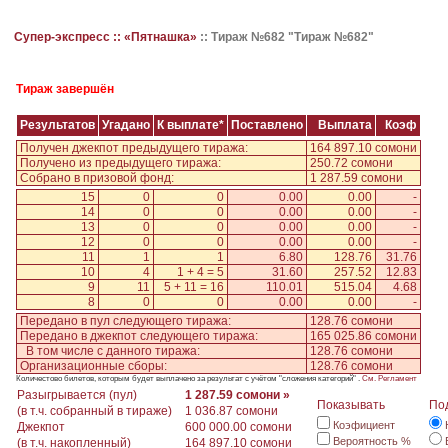
Супер-экспресс ::
«Пятнашка»
::
Тираж №682 "Тираж №682"
Тираж завершён
Результатов
Угадано
К выплате*
Поставлено
Выплата
Коэф
Получен джекпот предыдущего тиража:
164 897.10 сомони
Получено из предыдущего тиража:
250.72 сомони
Собрано в призовой фонд:
1 287.59 сомони
15
0
0
0.00
0.00
-
14
0
0
0.00
0.00
-
13
0
0
0.00
0.00
-
12
0
0
0.00
0.00
-
11
1
1
6.80
128.76
31.76
10
4
1 + 4 = 5
31.60
257.52
12.83
9
11
5 + 11 = 16
110.01
515.04
4.68
8
0
0
0.00
0.00
-
Передано в пул следующего тиража:
128.76 сомони
Передано в джекпот следующего тиража:
165 025.86 сомони
В том числе с данного тиража:
128.76 сомони
Организационные сборы:
128.76 сомони
Количестово билетов, которым будет выплачено за результат с учётом "сложения категорий" .
См. Регламент
Разыгрывается (пул)
1 287.59 сомони »
Показывать
По
(в т.ч. собранный в тираже)
1 036.87 сомони
Коэфициент
Джекпот
600 000.00 сомони
Вероятность %
(в т.ч. накопленный)
164 897.10 сомони