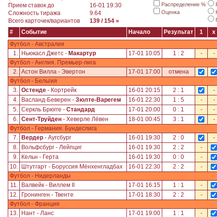
Распределение %
Прием ставок до
16-01 19:30
Оценка
Сложность тиража
9.64
Всего карточек/вариантов
139 / 154 »
#
Событие
Начало
Результат
1
x
Футбол - Австралия
1.
Ньюкасл Джетс -
Макартур
17-01 10:05
1 : 2
-
-
Футбол - Англия. Премьер-лига
2.
Астон Вилла - Эвертон
17-01 17:00
отмена
Футбол - Бельгия
3.
Остенде
- Кортрейк
16-01 20:15
2 : 1
-
4.
Васланд-Беверен -
Зюлте-Варегем
16-01 22:30
1 : 5
-
-
5.
Серкль Брюгге -
Стандард
17-01 20:00
0 : 1
-
-
6.
Сент-Труйден
- Хеверле Лёвен
18-01 00:45
3 : 1
-
Футбол - Германия. Бундеслига
7.
Вердер
- Аугсбург
16-01 19:30
2 : 0
-
8.
Вольфсбург - Лейпциг
16-01 19:30
2 : 2
-
9.
Кельн - Герта
16-01 19:30
0 : 0
-
10.
Штутгарт - Боруссия Мёнхенгладбах
16-01 22:30
2 : 2
-
Футбол - Нидерланды
11.
Валвейк - Виллем II
17-01 16:15
1 : 1
-
12.
Гронинген - Твенте
17-01 18:30
2 : 2
-
Футбол - Франция
13.
Нант - Ланс
17-01 19:00
1 : 1
-