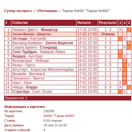
Супер-экспресс ::
«Пятнашка»
::
Тираж №682 "Тираж №682"
#
Событие
Начало
Результат
1
x
2
1.
Ньюкасл Джетс -
Макартур
17-01 10:05
1 : 2
X
2.
Астон Вилла - Эвертон
17-01 17:00
Отмена
X
3.
Остенде
- Кортрейк
16-01 20:15
2 : 1
X
4.
Васланд-Беверен -
Зюлте-Варегем
16-01 22:30
1 : 5
X
5.
Серкль Брюгге -
Стандард
17-01 20:00
0 : 1
X
6.
Сент-Труйден
- Хеверле Лёвен
18-01 00:45
3 : 1
X
7.
Вердер
- Аугсбург
16-01 19:30
2 : 0
X
8.
Вольфсбург - Лейпциг
16-01 19:30
2 : 2
X
9.
Кельн - Герта
16-01 19:30
0 : 0
X
10.
Штутгарт - Боруссия Мёнхенгладбах
16-01 22:30
2 : 2
X
11.
Валвейк - Виллем II
17-01 16:15
1 : 1
X
12.
Гронинген - Твенте
17-01 18:30
2 : 2
X
13.
Нант - Ланс
17-01 19:00
1 : 1
X
14.
Ницца -
Бордо
17-01 19:00
0 : 3
X
15.
Страсбур
- Сент-Этьен
17-01 19:00
1 : 0
X
Вариантов: 1
Информация о карточке:
№ карточки
238289
Tираж
№682 "Тираж №682"
Ставка
6.00 сомони
Дата приёма
15-янв 11:16:40
Угадано событий
6