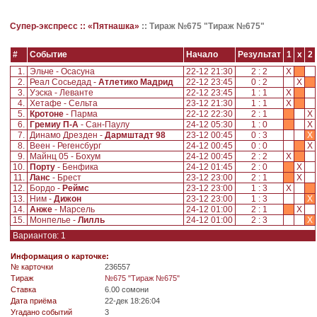
Супер-экспресс ::
«Пятнашка»
::
Тираж №675 "Тираж №675"
#
Событие
Начало
Результат
1
x
2
1.
Эльче - Осасуна
22-12 21:30
2 : 2
X
2.
Реал Сосьедад -
Атлетико Мадрид
22-12 23:45
0 : 2
X
3.
Уэска - Леванте
22-12 23:45
1 : 1
X
4.
Хетафе - Сельта
23-12 21:30
1 : 1
X
5.
Кротоне
- Парма
22-12 22:30
2 : 1
X
6.
Гремиу П-А
- Сан-Паулу
24-12 05:30
1 : 0
X
7.
Динамо Дрезден -
Дармштадт 98
23-12 00:45
0 : 3
X
8.
Веен - Регенсбург
24-12 00:45
0 : 0
X
9.
Майнц 05 - Бохум
24-12 00:45
2 : 2
X
10.
Порту
- Бенфика
24-12 01:45
2 : 0
X
11.
Ланс
- Брест
23-12 23:00
2 : 1
X
12.
Бордо -
Реймс
23-12 23:00
1 : 3
X
13.
Ним -
Дижон
23-12 23:00
1 : 3
X
14.
Анже
- Марсель
24-12 01:00
2 : 1
X
15.
Монпелье -
Лилль
24-12 01:00
2 : 3
X
Вариантов: 1
Информация о карточке:
№ карточки
236557
Tираж
№675 "Тираж №675"
Ставка
6.00 сомони
Дата приёма
22-дек 18:26:04
Угадано событий
3