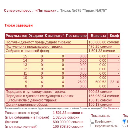
Супер-экспресс ::
«Пятнашка»
::
Тираж №675 "Тираж №675"
Тираж завершён
Результатов
Угадано
К выплате*
Поставлено
Выплата
Коэф
Получен джекпот предыдущего тиража:
166 808.80 сомони
Получено из предыдущего тиража:
476.25 сомони
Собрано в призовой фонд:
1 501.33 сомони
15
0
0
0.00
0.00
-
14
0
0
0.00
0.00
-
13
0
0
0.00
0.00
-
12
0
0
0.00
0.00
-
11
0
0
0.00
0.00
-
10
0
0
0.00
0.00
-
9
4
4
26.00
600.53
23.10
8
0
0
0.00
0.00
-
Передано в пул следующего тиража:
600.53 сомони
Передано в джекпот следующего тиража:
166 958.94 сомони
В том числе с данного тиража:
150.13 сомони
Организационные сборы:
150.13 сомони
Количестово билетов, которым будет выплачено за результат с учётом "сложения категорий" .
См. Регламент
Разыгрывается (пул)
1 501.33 сомони »
Показывать
По
(в т.ч. собранный в тираже)
1 025.08 сомони
Коэфициент
Джекпот
600 000.00 сомони
Вероятность %
(в т.ч. накопленный)
166 808.80 сомони