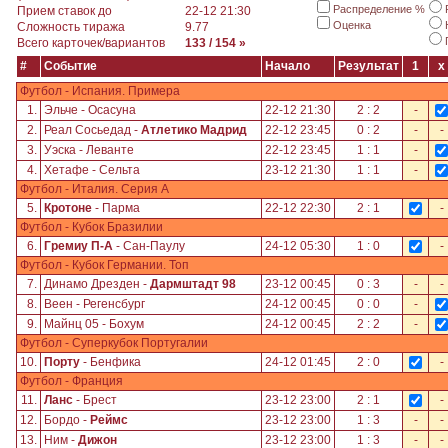
Распределение %
Прием ставок до
22-12 21:30
Оценка
Сложность тиража
9.77
Всего карточек/вариантов
133 / 154 »
#
Событие
Начало
Результат
1
x
Футбол - Испания. Примера
1.
Эльче - Осасуна
22-12 21:30
2 : 2
-
2.
Реал Сосьедад -
Атлетико Мадрид
22-12 23:45
0 : 2
-
-
3.
Уэска - Леванте
22-12 23:45
1 : 1
-
4.
Хетафе - Сельта
23-12 21:30
1 : 1
-
Футбол - Италия. Серия А
5.
Кротоне
- Парма
22-12 22:30
2 : 1
-
Футбол - Кубок Бразилии
6.
Гремиу П-А
- Сан-Паулу
24-12 05:30
1 : 0
-
Футбол - Кубок Германии. Топ
7.
Динамо Дрезден -
Дармштадт 98
23-12 00:45
0 : 3
-
-
8.
Веен - Регенсбург
24-12 00:45
0 : 0
-
9.
Майнц 05 - Бохум
24-12 00:45
2 : 2
-
Футбол - Суперкубок Португалии
10.
Порту
- Бенфика
24-12 01:45
2 : 0
-
Футбол - Франция
11.
Ланс
- Брест
23-12 23:00
2 : 1
-
12.
Бордо -
Реймс
23-12 23:00
1 : 3
-
-
13.
Ним -
Дижон
23-12 23:00
1 : 3
-
-