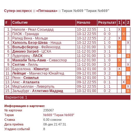
Супер-экспресс ::
«Пятнашка»
::
Тираж №669 "Тираж №669"
#
Событие
Начало
Результат
1
x
2
1.
Наполи - Реал Сосьедад
10-12 22:55
1 : 1
X
2.
ПАОК - Гранада
10-12 22:55
0 : 0
X
3.
Рапид Вена - Мольде
10-12 22:55
2 : 2
X
4.
Хапоэль Беэр-Шева
- Ницца
10-12 22:55
1 : 0
X
5.
Вольфсбергер
- Фейеноорд
11-12 01:00
1 : 0
X
6.
Динамо Загреб
- ЦСКА
11-12 01:00
3 : 1
X
7.
Лудогорец -
ЛАСК
11-12 01:00
1 : 3
X
8.
Маккаби Тель-Авив
- Сивасспор
11-12 01:00
1 : 0
X
9.
Селтик
- Лилль
11-12 01:00
3 : 2
X
10.
Барселона -
Ювентус
09-12 01:00
0 : 3
X
11.
Лейпциг
- Манчестер Юнайтед
09-12 01:00
3 : 2
X
12.
Ренн -
Севилья
09-12 01:00
1 : 3
X
13.
Аякс -
Аталанта
09-12 22:55
0 : 1
X
14.
Мидтьюллан - Ливерпуль
09-12 22:55
1 : 1
X
15.
Зальцбург -
Атлетико Мадрид
10-12 01:00
0 : 2
X
Вариантов: 1
Информация о карточке:
№ карточки
235067
Tираж
№669 "Тираж №669"
Ставка
6.00 сомони
Дата приёма
08-дек 21:47:31
Угадано событий
8