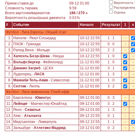
Вероятность
Прием ставок до
09-12 01:00
Распределен
Сложность тиража
9.59
Оценка
Всего карточек/вариантов
186 / 270 »
Вероятность розыгрыша джекпота
0.01%
#
Событие
Начало
Результат
1
x
Футбол - Лига Европы. Общий этап
1.
Наполи - Реал Сосьедад
10-12 22:55
1 : 1
-
2.
ПАОК - Гранада
10-12 22:55
0 : 0
-
3.
Рапид Вена - Мольде
10-12 22:55
2 : 2
-
4.
Хапоэль Беэр-Шева
- Ницца
10-12 22:55
1 : 0
-
5.
Вольфсбергер
- Фейеноорд
11-12 01:00
1 : 0
-
6.
Динамо Загреб
- ЦСКА
11-12 01:00
3 : 1
-
7.
Лудогорец -
ЛАСК
11-12 01:00
1 : 3
-
-
8.
Маккаби Тель-Авив
- Сивасспор
11-12 01:00
1 : 0
-
9.
Селтик
- Лилль
11-12 01:00
3 : 2
-
Футбол - Лига чемпионов. Плей-офф
10.
Барселона -
Ювентус
09-12 01:00
0 : 3
-
-
11.
Лейпциг
- Манчестер Юнайтед
09-12 01:00
3 : 2
-
12.
Ренн -
Севилья
09-12 01:00
1 : 3
-
-
13.
Аякс -
Аталанта
09-12 22:55
0 : 1
-
-
14.
Мидтьюллан - Ливерпуль
09-12 22:55
1 : 1
-
15.
Зальцбург -
Атлетико Мадрид
10-12 01:00
0 : 2
-
-