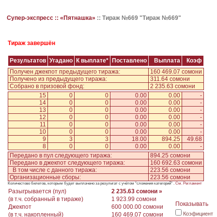
Супер-экспресс ::
«Пятнашка»
::
Тираж №669 "Тираж №669"
Тираж завершён
Результатов
Угадано
К выплате*
Поставлено
Выплата
Коэф
Получен джекпот предыдущего тиража:
160 469.07 сомони
Получено из предыдущего тиража:
311.64 сомони
Собрано в призовой фонд:
2 235.63 сомони
15
0
0
0.00
0.00
-
14
0
0
0.00
0.00
-
13
0
0
0.00
0.00
-
12
0
0
0.00
0.00
-
11
0
0
0.00
0.00
-
10
0
0
0.00
0.00
-
9
3
3
18.00
894.25
49.68
8
0
0
0.00
0.00
-
Передано в пул следующего тиража:
894.25 сомони
Передано в джекпот следующего тиража:
160 692.63 сомони
В том числе с данного тиража:
223.56 сомони
Организационные сборы:
223.56 сомони
Количестово билетов, которым будет выплачено за результат с учётом "сложения категорий" .
См. Регламент
Разыгрывается (пул)
2 235.63 сомони »
(в т.ч. собранный в тираже)
1 923.99 сомони
Показывать
Джекпот
600 000.00 сомони
Коэфициент
(в т.ч. накопленный)
160 469.07 сомони