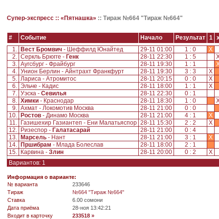
Супер-экспресс ::
«Пятнашка»
::
Тираж №664 "Тираж №664"
#
Событие
Начало
Результат
1
1.
Вест Бромвич
- Шеффилд Юнайтед
29-11 01:00
1 : 0
X
2.
Серкль Брюгге -
Генк
28-11 22:30
1 : 5
3.
Аугсбург - Фрайбург
28-11 19:30
1 : 1
4.
Унион Берлин - Айнтрахт Франкфурт
28-11 19:30
3 : 3
X
5.
Лариса - Атромитос
28-11 20:15
0 : 0
X
6.
Эльче - Кадис
28-11 18:00
1 : 1
X
7.
Уэска -
Севилья
28-11 22:30
0 : 1
8.
Химки
- Краснодар
28-11 18:30
1 : 0
9.
Ахмат - Локомотив Москва
28-11 21:00
0 : 0
10.
Ростов
- Динамо Москва
28-11 21:00
4 : 1
X
11.
Газишехир Газиантеп - Ени Малатьяспор
28-11 15:30
2 : 2
X
12.
Ризеспор -
Галатасарай
28-11 21:00
0 : 4
13.
Марсель
- Нант
28-11 21:00
3 : 1
X
14.
Пршибрам
- Млада Болеслав
28-11 18:00
2 : 1
15.
Карвина -
Злин
28-11 20:00
0 : 2
X
Вариантов: 1
Информация о варианте:
№ варианта
233646
Tираж
№664 "Тираж №664"
Ставка
6.00 сомони
Дата приёма
28-ноя 13:42:21
Входит в карточку
233518 »