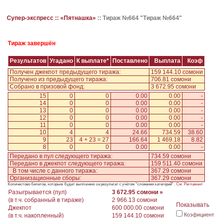
Супер-экспресс ::
«Пятнашка»
::
Тираж №664 "Тираж №664"
Тираж завершён
Результатов
Угадано
К выплате*
Поставлено
Выплата
Коэф
Получен джекпот предыдущего тиража:
159 144.10 сомони
Получено из предыдущего тиража:
706.81 сомони
Собрано в призовой фонд:
3 672.95 сомони
15
0
0
0.00
0.00
-
14
0
0
0.00
0.00
-
13
0
0
0.00
0.00
-
12
0
0
0.00
0.00
-
11
0
0
0.00
0.00
-
10
4
4
24.66
734.59
38.60
9
23
4 + 23 = 27
166.64
1 469.18
8.82
8
0
0
0.00
0.00
-
Передано в пул следующего тиража:
734.59 сомони
Передано в джекпот следующего тиража:
159 511.40 сомони
В том числе с данного тиража:
367.29 сомони
Организационные сборы:
367.29 сомони
Количестово билетов, которым будет выплачено за результат с учётом "сложения категорий" .
См. Регламент
Разыгрывается (пул)
3 672.95 сомони »
(в т.ч. собранный в тираже)
2 966.13 сомони
Показывать
Джекпот
600 000.00 сомони
Коэфициент
(в т.ч. накопленный)
159 144.10 сомони