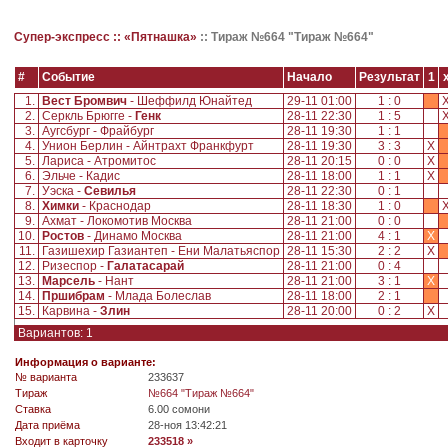
Супер-экспресс ::
«Пятнашка»
::
Тираж №664 "Тираж №664"
#
Событие
Начало
Результат
1
1.
Вест Бромвич
- Шеффилд Юнайтед
29-11 01:00
1 : 0
2.
Серкль Брюгге -
Генк
28-11 22:30
1 : 5
3.
Аугсбург - Фрайбург
28-11 19:30
1 : 1
4.
Унион Берлин - Айнтрахт Франкфурт
28-11 19:30
3 : 3
X
5.
Лариса - Атромитос
28-11 20:15
0 : 0
X
6.
Эльче - Кадис
28-11 18:00
1 : 1
X
7.
Уэска -
Севилья
28-11 22:30
0 : 1
8.
Химки
- Краснодар
28-11 18:30
1 : 0
9.
Ахмат - Локомотив Москва
28-11 21:00
0 : 0
10.
Ростов
- Динамо Москва
28-11 21:00
4 : 1
X
11.
Газишехир Газиантеп - Ени Малатьяспор
28-11 15:30
2 : 2
X
12.
Ризеспор -
Галатасарай
28-11 21:00
0 : 4
13.
Марсель
- Нант
28-11 21:00
3 : 1
X
14.
Пршибрам
- Млада Болеслав
28-11 18:00
2 : 1
15.
Карвина -
Злин
28-11 20:00
0 : 2
X
Вариантов: 1
Информация о варианте:
№ варианта
233637
Tираж
№664 "Тираж №664"
Ставка
6.00 сомони
Дата приёма
28-ноя 13:42:21
Входит в карточку
233518 »