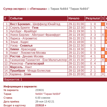
Супер-экспресс ::
«Пятнашка»
::
Тираж №664 "Тираж №664"
#
Событие
Начало
Результат
1
1.
Вест Бромвич
- Шеффилд Юнайтед
29-11 01:00
1 : 0
2.
Серкль Брюгге -
Генк
28-11 22:30
1 : 5
3.
Аугсбург - Фрайбург
28-11 19:30
1 : 1
4.
Унион Берлин - Айнтрахт Франкфурт
28-11 19:30
3 : 3
X
5.
Лариса - Атромитос
28-11 20:15
0 : 0
6.
Эльче - Кадис
28-11 18:00
1 : 1
7.
Уэска -
Севилья
28-11 22:30
0 : 1
8.
Химки
- Краснодар
28-11 18:30
1 : 0
9.
Ахмат - Локомотив Москва
28-11 21:00
0 : 0
10.
Ростов
- Динамо Москва
28-11 21:00
4 : 1
X
11.
Газишехир Газиантеп - Ени Малатьяспор
28-11 15:30
2 : 2
X
12.
Ризеспор -
Галатасарай
28-11 21:00
0 : 4
13.
Марсель
- Нант
28-11 21:00
3 : 1
X
14.
Пршибрам
- Млада Болеслав
28-11 18:00
2 : 1
15.
Карвина -
Злин
28-11 20:00
0 : 2
X
Вариантов: 1
Информация о варианте:
№ варианта
233631
Tираж
№664 "Тираж №664"
Ставка
6.00 сомони
Дата приёма
28-ноя 13:42:21
Входит в карточку
233518 »