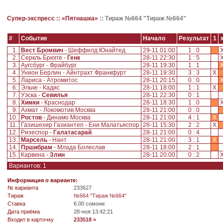
Супер-экспресс ::
«Пятнашка»
::
Тираж №664 "Тираж №664"
#
Событие
Начало
Результат
1
1.
Вест Бромвич
- Шеффилд Юнайтед
29-11 01:00
1 : 0
2.
Серкль Брюгге -
Генк
28-11 22:30
1 : 5
3.
Аугсбург - Фрайбург
28-11 19:30
1 : 1
4.
Унион Берлин - Айнтрахт Франкфурт
28-11 19:30
3 : 3
X
5.
Лариса - Атромитос
28-11 20:15
0 : 0
6.
Эльче - Кадис
28-11 18:00
1 : 1
X
7.
Уэска -
Севилья
28-11 22:30
0 : 1
8.
Химки
- Краснодар
28-11 18:30
1 : 0
9.
Ахмат - Локомотив Москва
28-11 21:00
0 : 0
10.
Ростов
- Динамо Москва
28-11 21:00
4 : 1
X
11.
Газишехир Газиантеп - Ени Малатьяспор
28-11 15:30
2 : 2
X
12.
Ризеспор -
Галатасарай
28-11 21:00
0 : 4
13.
Марсель
- Нант
28-11 21:00
3 : 1
X
14.
Пршибрам
- Млада Болеслав
28-11 18:00
2 : 1
15.
Карвина -
Злин
28-11 20:00
0 : 2
Вариантов: 1
Информация о варианте:
№ варианта
233627
Tираж
№664 "Тираж №664"
Ставка
6.00 сомони
Дата приёма
28-ноя 13:42:21
Входит в карточку
233518 »