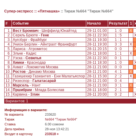
Супер-экспресс ::
«Пятнашка»
::
Тираж №664 "Тираж №664"
#
Событие
Начало
Результат
1
1.
Вест Бромвич
- Шеффилд Юнайтед
29-11 01:00
1 : 0
X
2.
Серкль Брюгге -
Генк
28-11 22:30
1 : 5
3.
Аугсбург - Фрайбург
28-11 19:30
1 : 1
4.
Унион Берлин - Айнтрахт Франкфурт
28-11 19:30
3 : 3
X
5.
Лариса - Атромитос
28-11 20:15
0 : 0
6.
Эльче - Кадис
28-11 18:00
1 : 1
X
7.
Уэска -
Севилья
28-11 22:30
0 : 1
8.
Химки
- Краснодар
28-11 18:30
1 : 0
9.
Ахмат - Локомотив Москва
28-11 21:00
0 : 0
10.
Ростов
- Динамо Москва
28-11 21:00
4 : 1
X
11.
Газишехир Газиантеп - Ени Малатьяспор
28-11 15:30
2 : 2
X
12.
Ризеспор -
Галатасарай
28-11 21:00
0 : 4
13.
Марсель
- Нант
28-11 21:00
3 : 1
X
14.
Пршибрам
- Млада Болеслав
28-11 18:00
2 : 1
15.
Карвина -
Злин
28-11 20:00
0 : 2
Вариантов: 1
Информация о варианте:
№ варианта
233620
Tираж
№664 "Тираж №664"
Ставка
6.00 сомони
Дата приёма
28-ноя 13:42:21
Входит в карточку
233518 »