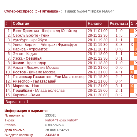
Супер-экспресс ::
«Пятнашка»
::
Тираж №664 "Тираж №664"
#
Событие
Начало
Результат
1
1.
Вест Бромвич
- Шеффилд Юнайтед
29-11 01:00
1 : 0
2.
Серкль Брюгге -
Генк
28-11 22:30
1 : 5
3.
Аугсбург - Фрайбург
28-11 19:30
1 : 1
4.
Унион Берлин - Айнтрахт Франкфурт
28-11 19:30
3 : 3
X
5.
Лариса - Атромитос
28-11 20:15
0 : 0
6.
Эльче - Кадис
28-11 18:00
1 : 1
7.
Уэска -
Севилья
28-11 22:30
0 : 1
8.
Химки
- Краснодар
28-11 18:30
1 : 0
9.
Ахмат - Локомотив Москва
28-11 21:00
0 : 0
10.
Ростов
- Динамо Москва
28-11 21:00
4 : 1
X
11.
Газишехир Газиантеп - Ени Малатьяспор
28-11 15:30
2 : 2
X
12.
Ризеспор -
Галатасарай
28-11 21:00
0 : 4
13.
Марсель
- Нант
28-11 21:00
3 : 1
X
14.
Пршибрам
- Млада Болеслав
28-11 18:00
2 : 1
15.
Карвина -
Злин
28-11 20:00
0 : 2
Вариантов: 1
Информация о варианте:
№ варианта
233615
Tираж
№664 "Тираж №664"
Ставка
6.00 сомони
Дата приёма
28-ноя 13:42:21
Входит в карточку
233518 »