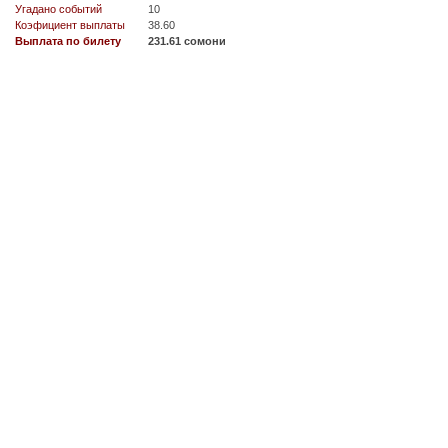
Угадано событий
10
Коэфициент выплаты
38.60
Выплата по билету
231.61 сомони