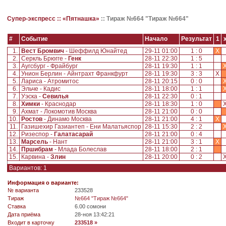
Супер-экспресс ::
«Пятнашка»
::
Тираж №664 "Тираж №664"
#
Событие
Начало
Результат
1
1.
Вест Бромвич
- Шеффилд Юнайтед
29-11 01:00
1 : 0
X
2.
Серкль Брюгге -
Генк
28-11 22:30
1 : 5
3.
Аугсбург - Фрайбург
28-11 19:30
1 : 1
4.
Унион Берлин - Айнтрахт Франкфурт
28-11 19:30
3 : 3
X
5.
Лариса - Атромитос
28-11 20:15
0 : 0
6.
Эльче - Кадис
28-11 18:00
1 : 1
7.
Уэска -
Севилья
28-11 22:30
0 : 1
8.
Химки
- Краснодар
28-11 18:30
1 : 0
9.
Ахмат - Локомотив Москва
28-11 21:00
0 : 0
10.
Ростов
- Динамо Москва
28-11 21:00
4 : 1
X
11.
Газишехир Газиантеп - Ени Малатьяспор
28-11 15:30
2 : 2
12.
Ризеспор -
Галатасарай
28-11 21:00
0 : 4
13.
Марсель
- Нант
28-11 21:00
3 : 1
X
14.
Пршибрам
- Млада Болеслав
28-11 18:00
2 : 1
15.
Карвина -
Злин
28-11 20:00
0 : 2
Вариантов: 1
Информация о варианте:
№ варианта
233528
Tираж
№664 "Тираж №664"
Ставка
6.00 сомони
Дата приёма
28-ноя 13:42:21
Входит в карточку
233518 »