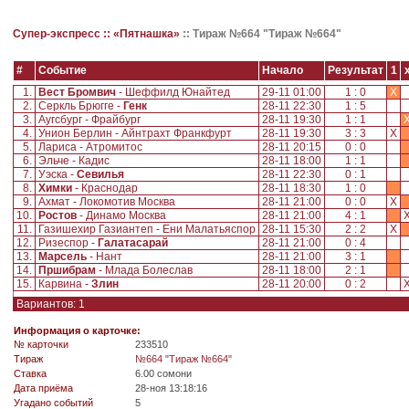
Супер-экспресс ::
«Пятнашка»
::
Тираж №664 "Тираж №664"
#
Событие
Начало
Результат
1
1.
Вест Бромвич
- Шеффилд Юнайтед
29-11 01:00
1 : 0
X
2.
Серкль Брюгге -
Генк
28-11 22:30
1 : 5
3.
Аугсбург - Фрайбург
28-11 19:30
1 : 1
4.
Унион Берлин - Айнтрахт Франкфурт
28-11 19:30
3 : 3
X
5.
Лариса - Атромитос
28-11 20:15
0 : 0
6.
Эльче - Кадис
28-11 18:00
1 : 1
7.
Уэска -
Севилья
28-11 22:30
0 : 1
8.
Химки
- Краснодар
28-11 18:30
1 : 0
9.
Ахмат - Локомотив Москва
28-11 21:00
0 : 0
X
10.
Ростов
- Динамо Москва
28-11 21:00
4 : 1
11.
Газишехир Газиантеп - Ени Малатьяспор
28-11 15:30
2 : 2
X
12.
Ризеспор -
Галатасарай
28-11 21:00
0 : 4
13.
Марсель
- Нант
28-11 21:00
3 : 1
14.
Пршибрам
- Млада Болеслав
28-11 18:00
2 : 1
15.
Карвина -
Злин
28-11 20:00
0 : 2
Вариантов: 1
Информация о карточке:
№ карточки
233510
Tираж
№664 "Тираж №664"
Ставка
6.00 сомони
Дата приёма
28-ноя 13:18:16
Угадано событий
5