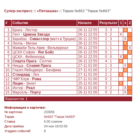
Супер-экспресс ::
«Пятнашка»
::
Тираж №663 "Тираж №663"
#
Событие
Начало
Результат
1
x
2
1.
Брага - Лестер
26-11 22:55
3 : 3
X
2.
Гент -
Црвена Звезда
26-11 22:55
0 : 2
X
3.
Карабах -
Сивасспор
(матч в Турции)
26-11 22:55
2 : 3
X
4.
Лилль - Милан
26-11 22:55
1 : 1
X
5.
Маккаби Тель-Авив - Вильярреал
26-11 22:55
1 : 1
X
6.
ЦСКА София -
Янг Бойз
26-11 22:55
0 : 1
X
7.
ЦСКА - Фейеноорд
26-11 22:55
0 : 0
X
8.
Спарта Прага
- Селтик
26-11 22:55
4 : 1
X
9.
Ницца -
Славия Прага
27-11 01:00
1 : 3
X
10.
Глазго Рейнджерс - Бенфика
27-11 01:00
2 : 2
X
11.
Стандард
- Лех
27-11 01:00
2 : 1
X
12.
ЧФР Клуж -
Рома
27-11 01:00
0 : 2
X
13.
Лацио
- Зенит
25-11 01:00
3 : 1
X
14.
Интер -
Реал
26-11 01:00
0 : 2
X
15.
Марсель -
Порту
26-11 01:00
0 : 2
X
Вариантов: 1
Информация о карточке:
№ карточки
233055
Tираж
№663 "Тираж №663"
Ставка
6.00 сомони
Дата приёма
24-ноя 18:02:56
Угадано событий
8