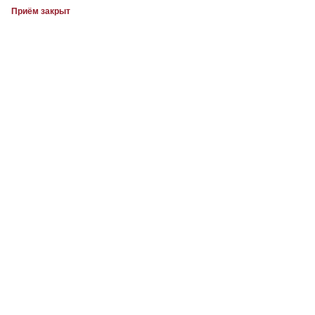
Приём закрыт