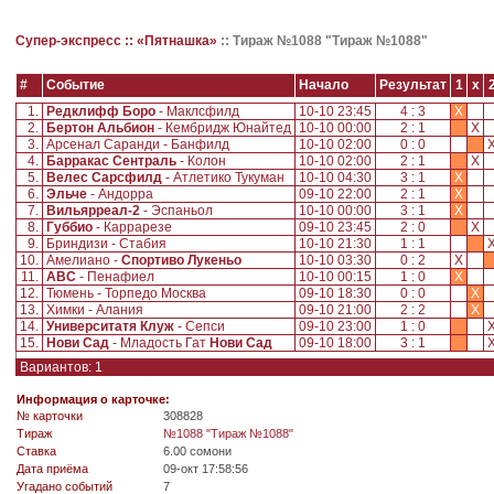
Супер-экспресс ::
«Пятнашка»
::
Тираж №1088 "Тираж №1088"
#
Событие
Начало
Результат
1
x
1.
Редклифф Боро
- Маклсфилд
10-10 23:45
4 : 3
X
2.
Бертон Альбион
- Кембридж Юнайтед
10-10 00:00
2 : 1
X
3.
Арсенал Саранди - Банфилд
10-10 02:00
0 : 0
4.
Барракас Сентраль
- Колон
10-10 02:00
2 : 1
X
5.
Велес Сарсфилд
- Атлетико Тукуман
10-10 04:30
3 : 1
X
6.
Эльче
- Андорра
09-10 22:00
2 : 1
X
7.
Вильярреал-2
- Эспаньол
10-10 00:00
3 : 1
X
8.
Губбио
- Каррарезе
09-10 23:45
2 : 0
X
9.
Бриндизи - Стабия
10-10 21:30
1 : 1
10.
Амелиано -
Спортиво Лукеньо
10-10 03:30
0 : 2
X
11.
АВС
- Пенафиел
10-10 00:15
1 : 0
X
12.
Тюмень - Торпедо Москва
09-10 18:30
0 : 0
X
13.
Химки - Алания
09-10 21:00
2 : 2
X
14.
Университатя Клуж
- Сепси
09-10 23:00
1 : 0
15.
Нови Сад
- Младость Гат
Нови Сад
09-10 18:00
3 : 1
Вариантов: 1
Информация о карточке:
№ карточки
308828
Tираж
№1088 "Тираж №1088"
Ставка
6.00 сомони
Дата приёма
09-окт 17:58:56
Угадано событий
7