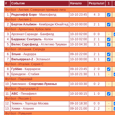
#
Событие
Начало
Результат
1
Футбол - Англия. Северная премьер-лига
1.
Редклифф Боро
- Маклсфилд
10-10 23:45
4 : 3
Футбол - Англия-1
2.
Бертон Альбион
- Кембридж Юнайтед
10-10 00:00
2 : 1
Футбол - Аргентина. Кубок лиги
3.
Арсенал Саранди - Банфилд
10-10 02:00
0 : 0
-
4.
Барракас Сентраль
- Колон
10-10 02:00
2 : 1
5.
Велес Сарсфилд
- Атлетико Тукуман
10-10 04:30
3 : 1
Футбол - Испания. Сегунда
6.
Эльче
- Андорра
09-10 22:00
2 : 1
7.
Вильярреал-2
- Эспаньол
10-10 00:00
3 : 1
Футбол - Италия. Серия С
8.
Губбио
- Каррарезе
09-10 23:45
2 : 0
9.
Бриндизи - Стабия
10-10 21:30
1 : 1
-
Футбол - Парагвай
10.
Амелиано -
Спортиво Лукеньо
10-10 03:30
0 : 2
-
Футбол - Португалия-2
11.
АВС
- Пенафиел
10-10 00:15
1 : 0
Футбол - Россия-1
12.
Тюмень - Торпедо Москва
09-10 18:30
0 : 0
-
13.
Химки - Алания
09-10 21:00
2 : 2
-
Футбол - Румыния