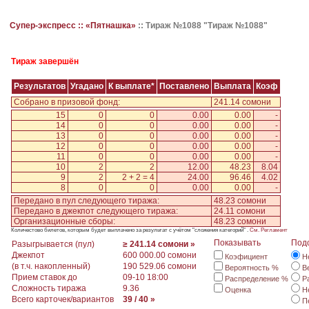
Супер-экспресс ::
«Пятнашка»
::
Тираж №1088 "Тираж №1088"
Тираж завершён
Результатов
Угадано
К выплате*
Поставлено
Выплата
Коэф
Собрано в призовой фонд:
241.14 сомони
15
0
0
0.00
0.00
-
14
0
0
0.00
0.00
-
13
0
0
0.00
0.00
-
12
0
0
0.00
0.00
-
11
0
0
0.00
0.00
-
10
2
2
12.00
48.23
8.04
9
2
2 + 2 = 4
24.00
96.46
4.02
8
0
0
0.00
0.00
-
Передано в пул следующего тиража:
48.23 сомони
Передано в джекпот следующего тиража:
24.11 сомони
Организационные сборы:
48.23 сомони
Количестово билетов, которым будет выплачено за результат с учётом "сложения категорий" .
См. Регламент
Показывать
Под
Разыгрывается (пул)
≥ 241.14 сомони »
Джекпот
600 000.00 сомони
Коэфициент
Н
(в т.ч. накопленный)
190 529.06 сомони
Вероятность %
В
Прием ставок до
09-10 18:00
Распределение %
Р
Сложность тиража
9.36
Оценка
Н
Всего карточек/вариантов
39 / 40 »
П