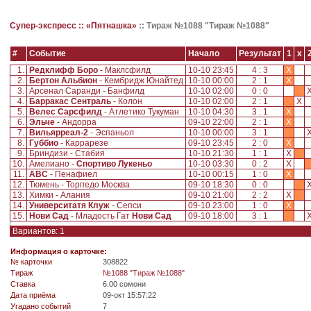
Супер-экспресс ::
«Пятнашка»
::
Тираж №1088 "Тираж №1088"
#
Событие
Начало
Результат
1
x
1.
Редклифф Боро
- Маклсфилд
10-10 23:45
4 : 3
X
2.
Бертон Альбион
- Кембридж Юнайтед
10-10 00:00
2 : 1
X
3.
Арсенал Саранди - Банфилд
10-10 02:00
0 : 0
4.
Барракас Сентраль
- Колон
10-10 02:00
2 : 1
X
5.
Велес Сарсфилд
- Атлетико Тукуман
10-10 04:30
3 : 1
X
6.
Эльче
- Андорра
09-10 22:00
2 : 1
X
7.
Вильярреал-2
- Эспаньол
10-10 00:00
3 : 1
8.
Губбио
- Каррарезе
09-10 23:45
2 : 0
X
9.
Бриндизи - Стабия
10-10 21:30
1 : 1
X
10.
Амелиано -
Спортиво Лукеньо
10-10 03:30
0 : 2
X
11.
АВС
- Пенафиел
10-10 00:15
1 : 0
X
12.
Тюмень - Торпедо Москва
09-10 18:30
0 : 0
13.
Химки - Алания
09-10 21:00
2 : 2
X
14.
Университатя Клуж
- Сепси
09-10 23:00
1 : 0
X
15.
Нови Сад
- Младость Гат
Нови Сад
09-10 18:00
3 : 1
Вариантов: 1
Информация о карточке:
№ карточки
308822
Tираж
№1088 "Тираж №1088"
Ставка
6.00 сомони
Дата приёма
09-окт 15:57:22
Угадано событий
7