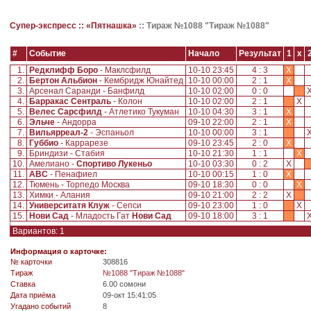
Супер-экспресс ::
«Пятнашка»
::
Тираж №1088 "Тираж №1088"
#
Событие
Начало
Результат
1
x
1.
Редклифф Боро
- Маклсфилд
10-10 23:45
4 : 3
X
2.
Бертон Альбион
- Кембридж Юнайтед
10-10 00:00
2 : 1
X
3.
Арсенал Саранди - Банфилд
10-10 02:00
0 : 0
4.
Барракас Сентраль
- Колон
10-10 02:00
2 : 1
X
5.
Велес Сарсфилд
- Атлетико Тукуман
10-10 04:30
3 : 1
X
6.
Эльче
- Андорра
09-10 22:00
2 : 1
X
7.
Вильярреал-2
- Эспаньол
10-10 00:00
3 : 1
8.
Губбио
- Каррарезе
09-10 23:45
2 : 0
X
9.
Бриндизи - Стабия
10-10 21:30
1 : 1
X
10.
Амелиано -
Спортиво Лукеньо
10-10 03:30
0 : 2
X
11.
АВС
- Пенафиел
10-10 00:15
1 : 0
X
12.
Тюмень - Торпедо Москва
09-10 18:30
0 : 0
X
13.
Химки - Алания
09-10 21:00
2 : 2
X
14.
Университатя Клуж
- Сепси
09-10 23:00
1 : 0
X
15.
Нови Сад
- Младость Гат
Нови Сад
09-10 18:00
3 : 1
Вариантов: 1
Информация о карточке:
№ карточки
308816
Tираж
№1088 "Тираж №1088"
Ставка
6.00 сомони
Дата приёма
09-окт 15:41:05
Угадано событий
8