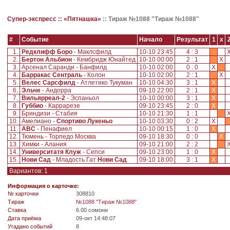
Супер-экспресс ::
«Пятнашка»
::
Тираж №1088 "Тираж №1088"
#
Событие
Начало
Результат
1
x
1.
Редклифф Боро
- Маклсфилд
10-10 23:45
4 : 3
2.
Бертон Альбион
- Кембридж Юнайтед
10-10 00:00
2 : 1
X
3.
Арсенал Саранди - Банфилд
10-10 02:00
0 : 0
X
4.
Барракас Сентраль
- Колон
10-10 02:00
2 : 1
X
5.
Велес Сарсфилд
- Атлетико Тукуман
10-10 04:30
3 : 1
X
6.
Эльче
- Андорра
09-10 22:00
2 : 1
X
7.
Вильярреал-2
- Эспаньол
10-10 00:00
3 : 1
X
8.
Губбио
- Каррарезе
09-10 23:45
2 : 0
X
9.
Бриндизи - Стабия
10-10 21:30
1 : 1
10.
Амелиано -
Спортиво Лукеньо
10-10 03:30
0 : 2
X
11.
АВС
- Пенафиел
10-10 00:15
1 : 0
X
12.
Тюмень - Торпедо Москва
09-10 18:30
0 : 0
X
13.
Химки - Алания
09-10 21:00
2 : 2
14.
Университатя Клуж
- Сепси
09-10 23:00
1 : 0
X
15.
Нови Сад
- Младость Гат
Нови Сад
09-10 18:00
3 : 1
X
Вариантов: 1
Информация о карточке:
№ карточки
308810
Tираж
№1088 "Тираж №1088"
Ставка
6.00 сомони
Дата приёма
09-окт 14:48:07
Угадано событий
8