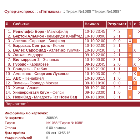
Супер-экспресс ::
«Пятнашка»
::
Тираж №1088 "Тираж №1088"
#
Событие
Начало
Результат
1
x
1.
Редклифф Боро
- Маклсфилд
10-10 23:45
4 : 3
2.
Бертон Альбион
- Кембридж Юнайтед
10-10 00:00
2 : 1
X
3.
Арсенал Саранди - Банфилд
10-10 02:00
0 : 0
X
4.
Барракас Сентраль
- Колон
10-10 02:00
2 : 1
X
5.
Велес Сарсфилд
- Атлетико Тукуман
10-10 04:30
3 : 1
X
6.
Эльче
- Андорра
09-10 22:00
2 : 1
X
7.
Вильярреал-2
- Эспаньол
10-10 00:00
3 : 1
8.
Губбио
- Каррарезе
09-10 23:45
2 : 0
X
9.
Бриндизи - Стабия
10-10 21:30
1 : 1
10.
Амелиано -
Спортиво Лукеньо
10-10 03:30
0 : 2
X
11.
АВС
- Пенафиел
10-10 00:15
1 : 0
X
12.
Тюмень - Торпедо Москва
09-10 18:30
0 : 0
X
13.
Химки - Алания
09-10 21:00
2 : 2
X
14.
Университатя Клуж
- Сепси
09-10 23:00
1 : 0
15.
Нови Сад
- Младость Гат
Нови Сад
09-10 18:00
3 : 1
X
Вариантов: 1
Информация о карточке:
№ карточки
308803
Tираж
№1088 "Тираж №1088"
Ставка
6.00 сомони
Дата приёма
09-окт 13:55:15
Угадано событий
5