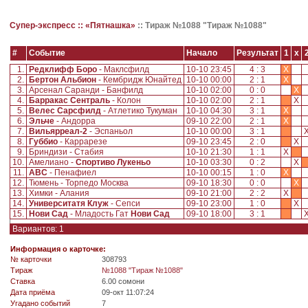
Супер-экспресс ::
«Пятнашка»
::
Тираж №1088 "Тираж №1088"
#
Событие
Начало
Результат
1
x
1.
Редклифф Боро
- Маклсфилд
10-10 23:45
4 : 3
X
2.
Бертон Альбион
- Кембридж Юнайтед
10-10 00:00
2 : 1
X
3.
Арсенал Саранди - Банфилд
10-10 02:00
0 : 0
X
4.
Барракас Сентраль
- Колон
10-10 02:00
2 : 1
X
5.
Велес Сарсфилд
- Атлетико Тукуман
10-10 04:30
3 : 1
X
6.
Эльче
- Андорра
09-10 22:00
2 : 1
X
7.
Вильярреал-2
- Эспаньол
10-10 00:00
3 : 1
8.
Губбио
- Каррарезе
09-10 23:45
2 : 0
X
9.
Бриндизи - Стабия
10-10 21:30
1 : 1
X
10.
Амелиано -
Спортиво Лукеньо
10-10 03:30
0 : 2
X
11.
АВС
- Пенафиел
10-10 00:15
1 : 0
X
12.
Тюмень - Торпедо Москва
09-10 18:30
0 : 0
X
13.
Химки - Алания
09-10 21:00
2 : 2
X
14.
Университатя Клуж
- Сепси
09-10 23:00
1 : 0
X
15.
Нови Сад
- Младость Гат
Нови Сад
09-10 18:00
3 : 1
Вариантов: 1
Информация о карточке:
№ карточки
308793
Tираж
№1088 "Тираж №1088"
Ставка
6.00 сомони
Дата приёма
09-окт 11:07:24
Угадано событий
7