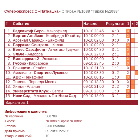
Супер-экспресс ::
«Пятнашка»
::
Тираж №1088 "Тираж №1088"
#
Событие
Начало
Результат
1
x
2
1.
Редклифф Боро
- Маклсфилд
10-10 23:45
4 : 3
X
2.
Бертон Альбион
- Кембридж Юнайтед
10-10 00:00
2 : 1
X
3.
Арсенал Саранди - Банфилд
10-10 02:00
0 : 0
X
4.
Барракас Сентраль
- Колон
10-10 02:00
2 : 1
X
5.
Велес Сарсфилд
- Атлетико Тукуман
10-10 04:30
3 : 1
X
6.
Эльче
- Андорра
09-10 22:00
2 : 1
X
7.
Вильярреал-2
- Эспаньол
10-10 00:00
3 : 1
X
8.
Губбио
- Каррарезе
09-10 23:45
2 : 0
X
9.
Бриндизи - Стабия
10-10 21:30
1 : 1
X
10.
Амелиано -
Спортиво Лукеньо
10-10 03:30
0 : 2
X
11.
АВС
- Пенафиел
10-10 00:15
1 : 0
X
12.
Тюмень - Торпедо Москва
09-10 18:30
0 : 0
X
13.
Химки - Алания
09-10 21:00
2 : 2
X
14.
Университатя Клуж
- Сепси
09-10 23:00
1 : 0
X
15.
Нови Сад
- Младость Гат
Нови Сад
09-10 18:00
3 : 1
X
Вариантов: 1
Информация о карточке:
№ карточки
308789
Tираж
№1088 "Тираж №1088"
Ставка
6.00 сомони
Дата приёма
09-окт 01:25:05
Угадано событий
10