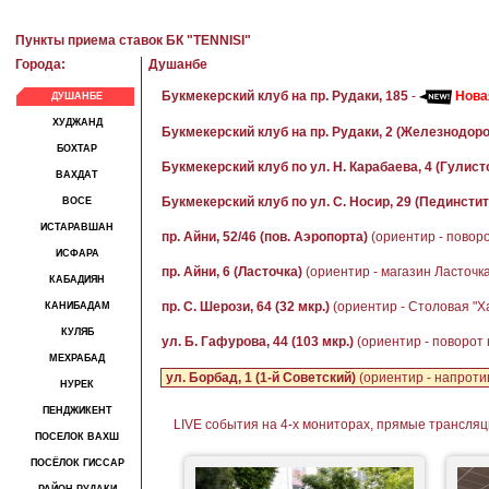
Пункты приема ставок БК "TENNISI"
Города:
Душанбе
Букмекерский клуб на пр. Рудаки, 185
-
Нова
ДУШАНБЕ
ХУДЖАНД
Букмекерский клуб на пр. Рудаки, 2 (Железнодор
БОХТАР
Букмекерский клуб по ул. Н. Карабаева, 4 (Гулист
ВАХДАТ
Букмекерский клуб по ул. С. Носир, 29 (Пединстит
ВОСЕ
ИСТАРАВШАН
пр. Айни, 52/46 (пов. Аэропорта)
(ориентир - повор
ИСФАРА
пр. Айни, 6 (Ласточка)
(ориентир - магазин Ласточка
КАБАДИЯН
пр. С. Шерози, 64 (32 мкр.)
(ориентир - Столовая "Х
КАНИБАДАМ
КУЛЯБ
ул. Б. Гафурова, 44 (103 мкр.)
(ориентир - поворот 
МЕХРАБАД
ул. Борбад, 1 (1-й Советский)
(ориентир - напроти
НУРЕК
ПЕНДЖИКЕНТ
LIVE события на 4-х мониторах, прямые трансляц
ПОСЕЛОК ВАХШ
ПОСЁЛОК ГИССАР