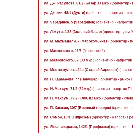
ул. Дж. Расулова, 61/2 (Базар 33 мкр.)
(ориентир - 
ул. Джоми, 48/1 (Дусти)
(ориентир - напротив рынка
ул. Зарафшон, 5 (Зарафшон)
(ориентир - напротив 
ул. Лохути, 4/33 (Зеленый базар)
(ориентир - дом 
ул. М. Махмадали, 7 (Мясокомбинат)
(ориентир - п
ул. Маяковского, 45/3
(Маяковский)
ул. Маяковского, 89 (33 мкр.)
(ориентир - напротив
ул. Мостонкулова, 24а (Старый Аэропорт)
(ориент
ул. Н. Карабаева, 77 (Панчшер)
(ориентир - рынок 
ул. Н. Махсум, 71/2 (82мкр)
(ориентир - напртив ТЦ
ул. Н. Махсум, 79/2 (Клуб 82 мкр.)
(ориентир - слева
ул. П. Ханжин, 30/7 (Военный городок)
(ориентир - 
ул. Сомон, 10/1 (Гипрозем)
(ориентир - напротив р
ул. Яккачинарская, 142/1 (Профсоюз)
(ориентир - 