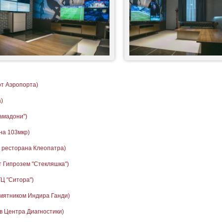
от Аэропорта)
)
амадони")
на 103мкр)
в ресторана Клеопатра)
т Гипрозем "Стекляшка")
ТЦ "Ситора")
амятником Индира Ганди)
в Центра Диагностики)