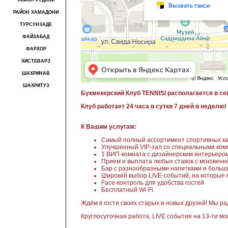
РАЙОН РУДАКИ
РАЙОН ХАМАДОНИ
ТУРСУНЗАДЕ
ФАЙЗАБАД
ФАРХОР
ХИСТЕВАРЗ
ШАХРИНАВ
ШАХРИТУЗ
Букмекерский Клуб TENNISI располагается в сев
Клуб работает 24 часа в сутки 7 дней в неделю!
К Вашим услугам:
Самый полный ассортимент спортивных ка
Улучшенный VIP-зал со специальными ко
1 ВИП-комната с дизайнерским интерьеро
Прием и выплата любых ставок с мгновенн
Бар с разнообразными напитками и больш
Широкий выбор LIVE-событий, на которые 
Face-контроль для удобства гостей
Бесплатный Wi-Fi
Ждём в гости своих старых и новых друзей! Мы ра
Круглосуточная работа, LIVE события на 13-ти м