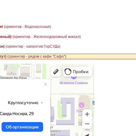
я!
(ориентив - Водонасосная)
ожный)
(ориентир - Железнодорожный вокзал)
он)
(ориентир - напротив ГорСУДа)
тут)
(ориентир - рядом с кафе "Сафо")