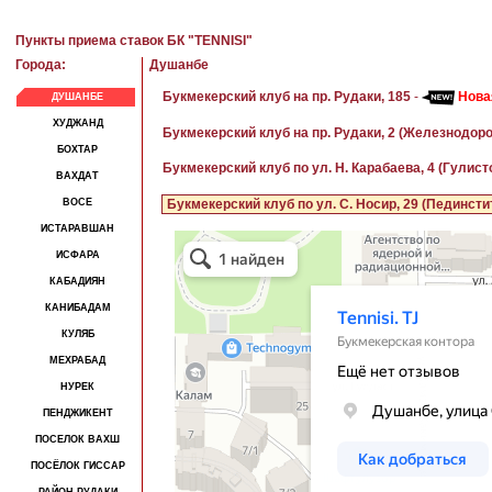
Пункты приема ставок БК "TENNISI"
Города:
Душанбе
Букмекерский клуб на пр. Рудаки, 185
-
Нова
ДУШАНБЕ
ХУДЖАНД
Букмекерский клуб на пр. Рудаки, 2 (Железнодор
БОХТАР
Букмекерский клуб по ул. Н. Карабаева, 4 (Гулист
ВАХДАТ
ВОСЕ
Букмекерский клуб по ул. С. Носир, 29 (Пединсти
ИСТАРАВШАН
ИСФАРА
КАБАДИЯН
КАНИБАДАМ
КУЛЯБ
МЕХРАБАД
НУРЕК
ПЕНДЖИКЕНТ
ПОСЕЛОК ВАХШ
ПОСЁЛОК ГИССАР