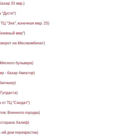
Базар 33 мкр.)
 "Дусти")
ТЦ "Эхе", конечная мар. 25)
"Книжный мир")
оворот на Мясокомбинат)
 Мясного бульвара)
ир - базар Авиатор)
Панчшер)
 Гулдаста)
 от ТЦ "Саодат")
пов. Военного городка)
есторана Халиф)
1-ий дом перекрестка)