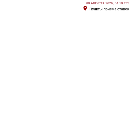
08 АВГУСТА 2026, 04:10 TJS