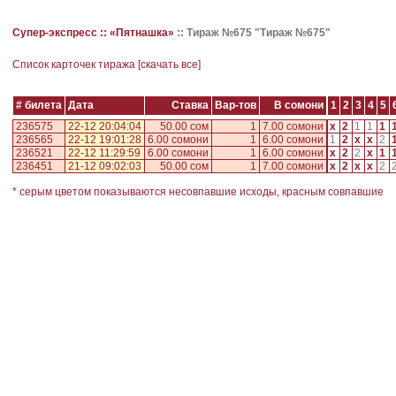
Супер-экспресс ::
«Пятнашка»
::
Тираж №675 "Тираж №675"
Cписок карточек тиража [
скачать все
]
# билета
Дата
Ставка
Вар-тов
В сомони
1
2
3
4
5
236575
22-12 20:04:04
50.00 сом
1
7.00 сомони
x
2
1
1
1
236565
22-12 19:01:28
6.00 сомони
1
6.00 сомони
1
2
x
x
2
236521
22-12 11:29:59
6.00 сомони
1
6.00 сомони
x
2
2
x
1
236451
21-12 09:02:03
50.00 сом
1
7.00 сомони
x
2
x
x
2
* серым цветом показываются несовпавшие исходы, красным совпавшие