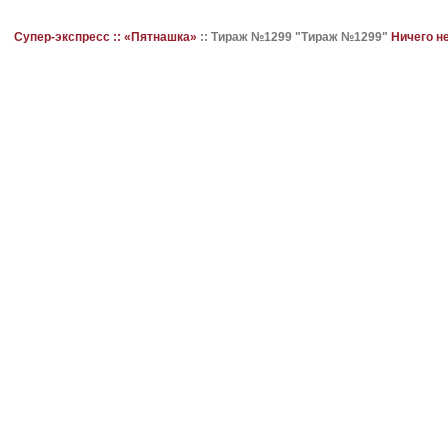
Супер-экспресс ::
«Пятнашка»
::
Тираж №1299 "Тираж №1299"
Ничего н