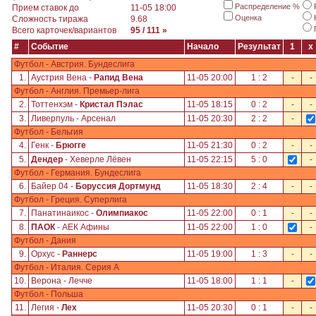
Распределение %
Прием ставок до
11-05 18:00
Оценка
Сложность тиража
9.68
Всего карточек/вариантов
95 / 111 »
#
Событие
Начало
Результат
1
x
Футбол - Австрия. Бундеслига
1.
Аустрия Вена -
Рапид Вена
11-05 20:00
1 : 2
-
-
Футбол - Англия. Премьер-лига
2.
Тоттенхэм -
Кристал Пэлас
11-05 18:15
0 : 2
-
-
3.
Ливерпуль - Арсенал
11-05 20:30
2 : 2
-
Футбол - Бельгия
4.
Генк -
Брюгге
11-05 21:30
0 : 2
-
-
5.
Дендер
- Хеверле Лёвен
11-05 22:15
5 : 0
-
Футбол - Германия. Бундеслига
6.
Байер 04 -
Боруссия Дортмунд
11-05 18:30
2 : 4
-
-
Футбол - Греция. Суперлига
7.
Панатинаикос -
Олимпиакос
11-05 22:00
0 : 1
-
-
8.
ПАОК
- АЕК Афины
11-05 22:00
1 : 0
-
Футбол - Дания
9.
Орхус -
Раннерс
11-05 19:00
1 : 3
-
-
Футбол - Италия. Серия А
10.
Верона - Лечче
11-05 18:00
1 : 1
-
Футбол - Польша
11.
Легия -
Лех
11-05 20:30
0 : 1
-
-