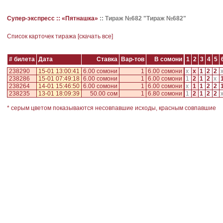
Супер-экспресс ::
«Пятнашка»
::
Тираж №682 "Тираж №682"
Cписок карточек тиража [
скачать все
]
# билета
Дата
Ставка
Вар-тов
В сомони
1
2
3
4
5
238290
15-01 13:00:41
6.00 сомони
1
6.00 сомони
x
x
1
2
2
238286
15-01 07:49:18
6.00 сомони
1
6.00 сомони
1
2
1
2
x
238264
14-01 15:46:50
6.00 сомони
1
6.00 сомони
x
1
1
2
2
238235
13-01 18:09:39
50.00 сом
1
6.80 сомони
1
2
1
2
2
* серым цветом показываются несовпавшие исходы, красным совпавшие