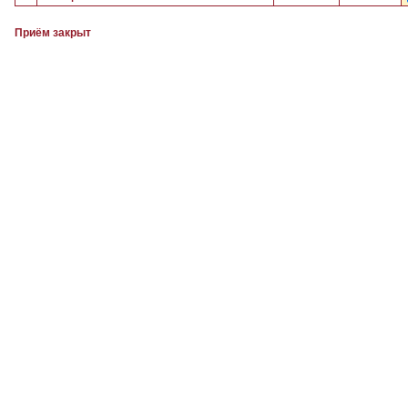
Приём закрыт