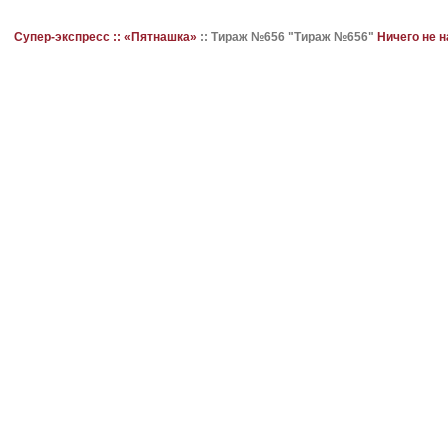
Супер-экспресс ::
«Пятнашка»
::
Тираж №656 "Тираж №656"
Ничего не 