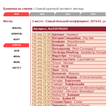
Букмекер на сомони ::
Самый удачный экспресс месяца
2026
2025
2024
2023
Месяц
1 место - Самый большой коэффициент
:
2574.43
, д
ЯНВАРЬ
Экспресс, №1535795203
ФЕВРАЛЬ
25-апр 21:30
Арсенал
- Ньюкасл
26-апр 00:30
Витория Гимарайнш
- Риу Аве
МАРТ
25-апр 22:00
Бенфика
- Морейренше
25-апр 20:15
Венеция
- Эмполи
АПРЕЛЬ
25-апр 19:15
Вальядолид
- Реал Сосьедад-2
МАЙ
25-апр 19:00
Оксфорд Юнайтед
- Шеффилд Уэнcдэ
25-апр 16:30
Мидлсбро
- Уотфорд
ИЮНЬ
25-апр 21:15
Манчестер Сити
- Саутгемптон
ИЮЛЬ
26-апр 00:05
Тулуза - Монако
25-апр 22:00
Анже -
ПСЖ
АВГУСТ
25-апр 18:00
Лион
- Осер
25-апр 21:30
Валенсия
- Жирона
26-апр 00:00
Атлетико Мадрид
- Атлетик Бильбао
25-апр 19:15
Хетафе -
Барселона
25-апр 21:30
Гамбург -
Хоффенхайм
25-апр 18:30
Вольфсбург - Боруссия Мёнхенгладбах
25-апр 18:30
Аугсбург - Айнтрахт Франкфурт
25-апр 18:30
Майнц 05 -
Бавария
25-апр 18:30
Кёльн -
Байер 04
25-апр 19:00
Славия Прага
- Сигма
25-апр 19:00
Ливерпуль
- Кристал Пэлас