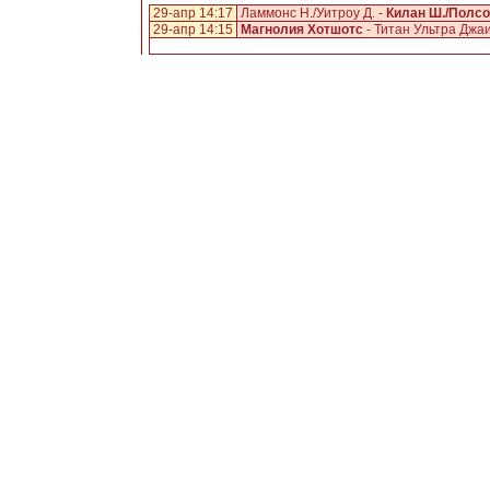
29-апр 14:17
Ламмонс Н./Уитроу Д. -
Килан Ш./Полсо
29-апр 14:15
Магнолия Хотшотс
- Титан Ультра Джа