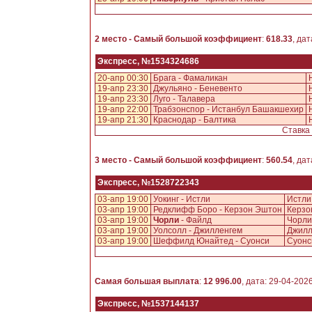
2 место - Самый большой коэффициент
:
618.33
, да
Экспресс, №1534324686
20-апр 00:30
Брага - Фамаликан
19-апр 23:30
Джульяно - Беневенто
19-апр 23:30
Луго - Талавера
19-апр 22:00
Трабзонспор - Истанбул Башакшехир
19-апр 21:30
Краснодар - Балтика
Ставка 
3 место - Самый большой коэффициент
:
560.54
, да
Экспресс, №1528722343
03-апр 19:00
Уокинг - Истли
Истли
03-апр 19:00
Редклифф Боро - Керзон Эштон
Керзо
03-апр 19:00
Чорли
- Файлд
Чорли
03-апр 19:00
Уолсолл - Джилленгем
Джилл
03-апр 19:00
Шеффилд Юнайтед - Суонси
Суонс
Самая большая выплата
:
12 996.00
, дата: 29-04-202
Экспресс, №1537144137