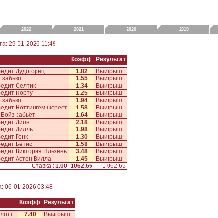
2022
2021
2020
2019
ата: 29-01-2026 11:49
Коэфф
Результат
едит Лудогорец
1.82
Выигрыш
 забьют
1.55
Выигрыш
едит Селтик
1.34
Выигрыш
едит Порту
1.25
Выигрыш
 забьют
1.94
Выигрыш
едит Ноттингем Форест
1.58
Выигрыш
 Бойз забьёт
1.64
Выигрыш
едит Лион
2.18
Выигрыш
едит Лилль
1.98
Выигрыш
едит Генк
1.30
Выигрыш
едит Бетис
1.58
Выигрыш
едит Виктория Пльзень
3.48
Выигрыш
едит Астон Вилла
1.45
Выигрыш
Ставка :
1.00
1062.65
1 062.65
а: 06-01-2026 03:48
Коэфф
Результат
рлотт
7.40
Выигрыш