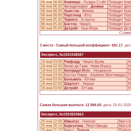
06-янв 08:00
Клипперс
- Голден Стэйт
Победит Кли
06-янв 06:30
Филадельфия -
Денвер
Победит Ден
06-янв 06:00
Хьюстон
- Финикс
Победит Хью
06-янв 08:00
Портленд
- Юта
Победит Пор
06-янв 05:30
Торонто
- Атланта
Победит Тор
06-янв 05:30
Бостон
- Чикаго
Победит Бос
06-янв 05:00
Детройт
- Нью-Йорк
Победит Дет
Ставка
3 место - Самый большой коэффициент
:
681.17
, да
Экспресс, №1501048587
19-янв 03:00
Рокфорд
- Чикаго Вулвз
Н
19-янв 02:00
Васко да Гама - Нова Игуасу
Н
19-янв 03:05
Колорадо Иглс
- Хендерсон
П
19-янв 03:00
Бостон Ривер - Альбион Монтевидео
П
19-янв 03:00
Бельвиль
- Ютика
Н
19-янв 02:00
Шарлотт
- Херши
Н
19-янв 03:00
Детройт
- Оттава
Н
Самая большая выплата
:
12 986.60
, дата: 25-01-202
Экспресс, №1503825863
25-янв 22:00
Ювентус
- Наполи
Матч б
25-янв 20:15
Барселона
- Реал Овьедо
Матч б
25-янв 21:15
Брест -
Тулуза
Победи