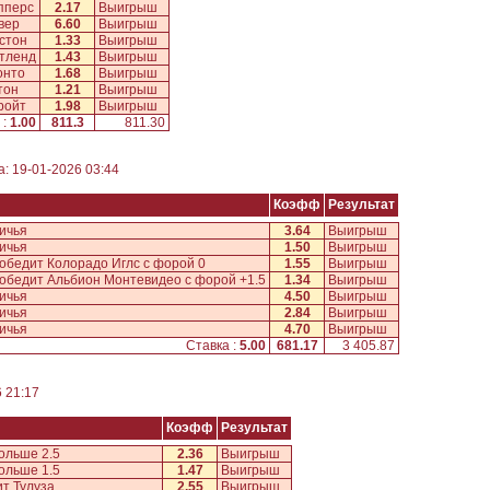
пперс
2.17
Выигрыш
вер
6.60
Выигрыш
стон
1.33
Выигрыш
тленд
1.43
Выигрыш
онто
1.68
Выигрыш
тон
1.21
Выигрыш
ройт
1.98
Выигрыш
 :
1.00
811.3
811.30
та: 19-01-2026 03:44
Коэфф
Результат
ичья
3.64
Выигрыш
ичья
1.50
Выигрыш
обедит Колорадо Иглс с форой 0
1.55
Выигрыш
обедит Альбион Монтевидео с форой +1.5
1.34
Выигрыш
ичья
4.50
Выигрыш
ичья
2.84
Выигрыш
ичья
4.70
Выигрыш
Ставка :
5.00
681.17
3 405.87
6 21:17
Коэфф
Результат
ольше 2.5
2.36
Выигрыш
ольше 1.5
1.47
Выигрыш
т Тулуза
2.55
Выигрыш