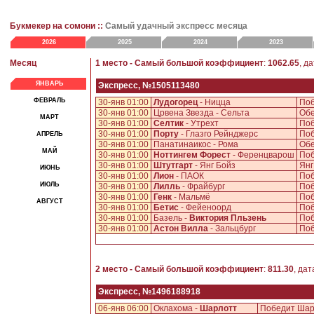
Букмекер на сомони ::
Самый удачный экспресс месяца
2026
2025
2024
2023
Месяц
1 место - Самый большой коэффициент
:
1062.65
, д
ЯНВАРЬ
Экспресс, №1505113480
ФЕВРАЛЬ
30-янв 01:00
Лудогорец
- Ницца
Поб
30-янв 01:00
Црвена Звезда - Сельта
Обе
МАРТ
30-янв 01:00
Селтик
- Утрехт
Поб
30-янв 01:00
Порту
- Глазго Рейнджерс
Поб
АПРЕЛЬ
30-янв 01:00
Панатинаикос - Рома
Обе
МАЙ
30-янв 01:00
Ноттингем Форест
- Ференцварош
Поб
30-янв 01:00
Штутгарт
- Янг Бойз
Янг
ИЮНЬ
30-янв 01:00
Лион
- ПАОК
Поб
ИЮЛЬ
30-янв 01:00
Лилль
- Фрайбург
Поб
30-янв 01:00
Генк
- Мальмё
Поб
АВГУСТ
30-янв 01:00
Бетис
- Фейеноорд
Поб
30-янв 01:00
Базель -
Виктория Пльзень
Поб
30-янв 01:00
Астон Вилла
- Зальцбург
Поб
2 место - Самый большой коэффициент
:
811.30
, дат
Экспресс, №1496188918
06-янв 06:00
Оклахома -
Шарлотт
Победит Ша