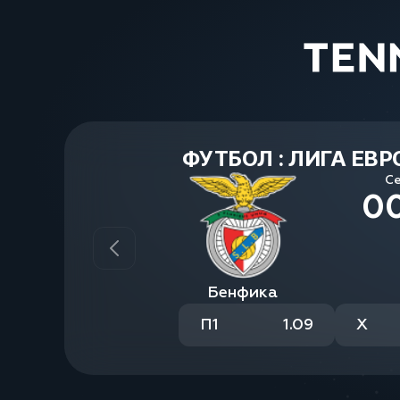
ФУТБОЛ : ЛИГА ЕВ
С
0
Бенфика
П1
1.09
X