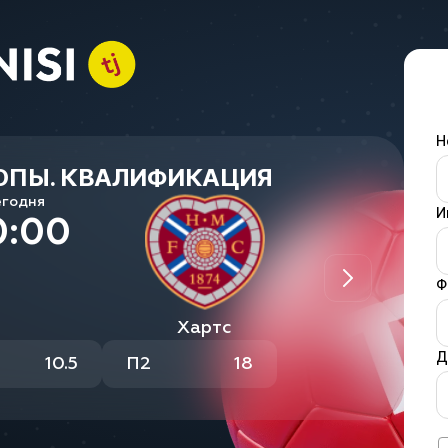
Н
РОПЫ. КВАЛИФИКАЦИЯ
егодня
И
0:00
Ф
Хартс
Д
10.5
П2
18