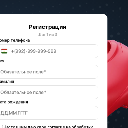
Регистрация
Шаг 1 из 3
омер телефона
ФУТБОЛ : ЛИГА КОНФЕРЕНЦИЙ.
Сегодня
мя
22:00
амилия
Рига
ата рождения
П1
1.98
X
3.62
Настоящим даю свое согласие на обработку