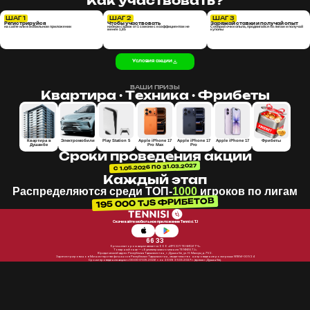
Как участвовать?
ШАГ 1
ШАГ 2
ШАГ 3
Регистрируйся
Чтобы участвовать
Заряжай ставки и получай опыт
на сайте или в мобильном приложении
набери ставок от 1 сомони с коэффициентом не
Собирай очки опыта, продвигайся по лигам и получай
менее 1,85
купоны
Условия акции
ВАШИ ПРИЗЫ
Квартира · Техника · Фрибеты
Квартира в
Электромобили
Play Station 5
Apple iPhone 17
Apple iPhone 17
Apple iPhone 17
Фрибеты
Душанбе
Pro Max
Pro
Сроки проведения акции
С 1.05.2026 ПО 31.03.2027
Каждый этап
Распределяются среди
ТОП-
1000
игроков по лигам
195 000 TJS ФРИБЕТОВ
Скачивайте мобильное приложение Tennisi.TJ
66 33
Организатором акции является ООО «ИРСОЛ ТЕНИСИ ТЧ».
Товарный знак — «Букмекерская компания TENNISI.TJ».
Юридический адрес: Республика Таджикистан, г. Душанбе, ул. Н. Махсум, д. 71/2.
Зарегистрировано в Министерстве финансов Республики Таджикистан, свидетельство на проведение розыгрыша: №BM-001/24
Сроки проведения акции с 00:00 01.05.2026 г. по 23:59 31.03.2027 г. (время г. Душанбе).