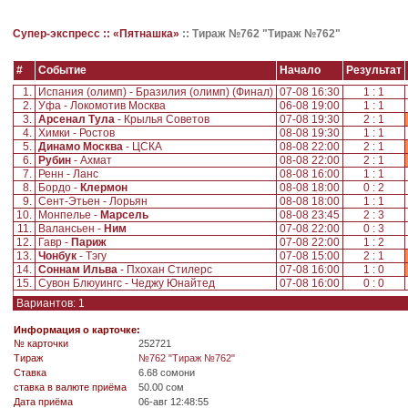
Супер-экспресс ::
«Пятнашка»
::
Тираж №762 "Тираж №762"
#
Событие
Начало
Результат
1.
Испания (олимп) - Бразилия (олимп) (Финал)
07-08 16:30
1 : 1
2.
Уфа - Локомотив Москва
06-08 19:00
1 : 1
3.
Арсенал Тула
- Крылья Советов
07-08 19:30
2 : 1
4.
Химки - Ростов
08-08 19:30
1 : 1
5.
Динамо Москва
- ЦСКА
08-08 22:00
2 : 1
6.
Рубин
- Ахмат
08-08 22:00
2 : 1
7.
Ренн - Ланс
08-08 16:00
1 : 1
8.
Бордо -
Клермон
08-08 18:00
0 : 2
9.
Сент-Этьен - Лорьян
08-08 18:00
1 : 1
10.
Монпелье -
Марсель
08-08 23:45
2 : 3
11.
Валансьен -
Ним
07-08 22:00
0 : 3
12.
Гавр -
Париж
07-08 22:00
1 : 2
13.
Чонбук
- Тэгу
07-08 15:00
2 : 1
14.
Соннам Ильва
- Пхохан Стилерс
07-08 16:00
1 : 0
15.
Сувон Блюуингс - Чеджу Юнайтед
07-08 16:00
0 : 0
Вариантов: 1
Информация о карточке:
№ карточки
252721
Tираж
№762 "Тираж №762"
Ставка
6.68 сомони
ставка в валюте приёма
50.00 сом
Дата приёма
06-авг 12:48:55