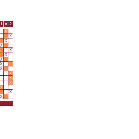
1
x
2
X
X
X
X
X
X
X
X
X
X
X
X
X
X
X