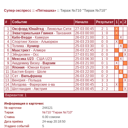
Супер-экспресс ::
«Пятнашка»
::
Тираж №710 "Тираж №710"
#
Событие
Начало
Результат
1
x
2
1.
Оксфорд Юнайтед
- Линкольн Сити
27-03 00:45
2 : 1
X
2.
Экваториальная Гвинея
- Танзания
26-03 00:00
1 : 0
X
3.
Кабо-Верде
- Камерун
26-03 21:00
3 : 1
X
4.
Спортинг Хихон - Алькоркон
26-03 23:00
0 : 0
X
5.
Толима -
Хуниор
25-03 03:30
0 : 1
X
6.
Маастрихт
- Алмере
26-03 22:45
2 : 0
X
7.
Эйндховен - Осс
27-03 01:00
0 : 0
X
8.
Мексика U23
- США U23
25-03 06:30
1 : 0
X
9.
Академику Визеу -
Варзим
26-03 21:00
0 : 1
X
10.
Япония
- Южная Корея
25-03 15:20
3 : 0
X
11.
Бастия-Борго - Шоле
26-03 22:00
0 : 0
X
12.
Сет -
Вильфранш
26-03 22:00
0 : 2
X
13.
Венгрия - Польша
26-03 00:45
3 : 3
X
14.
Молдова - Фарерские о-ва
26-03 00:45
1 : 1
X
15.
Шотландия - Австрия
26-03 00:45
2 : 2
X
Вариантов: 1
Информация о карточке:
№ карточки
244121
Tираж
№710 "Тираж №710"
Ставка
6.00 сомони
Дата приёма
24-мар 20:18:50
Угадано событий
5