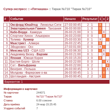
Супер-экспресс ::
«Пятнашка»
::
Тираж №710 "Тираж №710"
#
Событие
Начало
Результат
1
x
2
1.
Оксфорд Юнайтед
- Линкольн Сити
27-03 00:45
2 : 1
X
2.
Экваториальная Гвинея
- Танзания
26-03 00:00
1 : 0
X
3.
Кабо-Верде
- Камерун
26-03 21:00
3 : 1
X
4.
Спортинг Хихон - Алькоркон
26-03 23:00
0 : 0
X
5.
Толима -
Хуниор
25-03 03:30
0 : 1
X
6.
Маастрихт
- Алмере
26-03 22:45
2 : 0
X
7.
Эйндховен - Осс
27-03 01:00
0 : 0
X
8.
Мексика U23
- США U23
25-03 06:30
1 : 0
X
9.
Академику Визеу -
Варзим
26-03 21:00
0 : 1
X
10.
Япония
- Южная Корея
25-03 15:20
3 : 0
X
11.
Бастия-Борго - Шоле
26-03 22:00
0 : 0
X
12.
Сет -
Вильфранш
26-03 22:00
0 : 2
X
13.
Венгрия - Польша
26-03 00:45
3 : 3
X
14.
Молдова - Фарерские о-ва
26-03 00:45
1 : 1
X
15.
Шотландия - Австрия
26-03 00:45
2 : 2
X
Вариантов: 1
Информация о карточке:
№ карточки
244071
Tираж
№710 "Тираж №710"
Ставка
6.00 сомони
Дата приёма
24-мар 15:25:45
Угадано событий
7