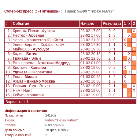
Супер-экспресс ::
«Пятнашка»
::
Тираж №699 "Тираж №699"
#
Событие
Начало
Результат
1
x
2
1.
Кристал Пэлас - Фулхэм
28-02 17:00
0 : 0
X
2.
Лестер -
Арсенал
28-02 17:00
1 : 3
X
3.
Челси - Манчестер Юнайтед
28-02 21:30
0 : 0
X
4.
Унион Берлин - Хоффенхайм
28-02 17:30
1 : 1
X
5.
Майнц 05 -
Аугсбург
28-02 19:30
0 : 1
X
6.
Кадис -
Бетис
28-02 20:15
0 : 1
X
7.
Гранада
- Эльче
28-02 22:30
2 : 1
X
8.
Вильярреал -
Атлетико Мадрид
01-03 01:00
0 : 2
X
9.
Кротоне -
Кальяри
28-02 19:00
0 : 2
X
10.
Удинезе
- Фиорентина
28-02 19:00
1 : 0
X
11.
Рома -
Милан
01-03 00:45
1 : 2
X
12.
Ахмат -
Динамо Москва
28-02 18:30
1 : 2
X
13.
Лорьян
- Сент-Этьен
28-02 19:00
2 : 1
X
14.
Ним - Нант
28-02 19:00
1 : 1
X
15.
Реймс - Монпелье
28-02 19:00
0 : 0
X
Вариантов: 1
Информация о карточке:
№ карточки
241902
Tираж
№699 "Тираж №699"
Ставка
6.00 сомони
Дата приёма
28-фев 16:08:23
Угадано событий
2