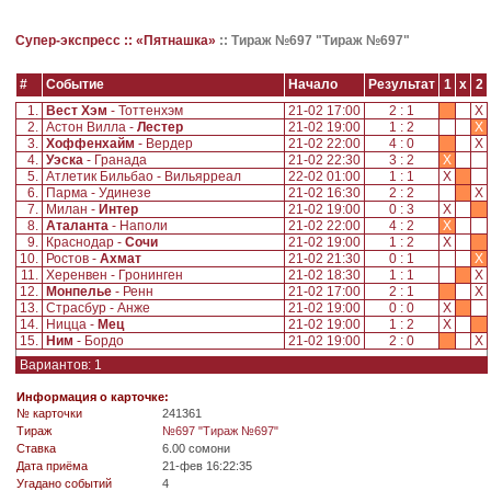
Супер-экспресс ::
«Пятнашка»
::
Тираж №697 "Тираж №697"
#
Событие
Начало
Результат
1
x
2
1.
Вест Хэм
- Тоттенхэм
21-02 17:00
2 : 1
X
2.
Астон Вилла -
Лестер
21-02 19:00
1 : 2
X
3.
Хоффенхайм
- Вердер
21-02 22:00
4 : 0
X
4.
Уэска
- Гранада
21-02 22:30
3 : 2
X
5.
Атлетик Бильбао - Вильярреал
22-02 01:00
1 : 1
X
6.
Парма - Удинезе
21-02 16:30
2 : 2
X
7.
Милан -
Интер
21-02 19:00
0 : 3
X
8.
Аталанта
- Наполи
21-02 22:00
4 : 2
X
9.
Краснодар -
Сочи
21-02 19:00
1 : 2
X
10.
Ростов -
Ахмат
21-02 21:30
0 : 1
X
11.
Херенвен - Гронинген
21-02 18:30
1 : 1
X
12.
Монпелье
- Ренн
21-02 17:00
2 : 1
X
13.
Страсбур - Анже
21-02 19:00
0 : 0
X
14.
Ницца -
Мец
21-02 19:00
1 : 2
X
15.
Ним
- Бордо
21-02 19:00
2 : 0
X
Вариантов: 1
Информация о карточке:
№ карточки
241361
Tираж
№697 "Тираж №697"
Ставка
6.00 сомони
Дата приёма
21-фев 16:22:35
Угадано событий
4