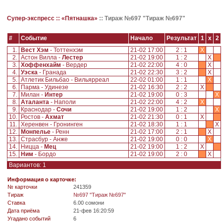
Супер-экспресс ::
«Пятнашка»
::
Тираж №697 "Тираж №697"
#
Событие
Начало
Результат
1
x
2
1.
Вест Хэм
- Тоттенхэм
21-02 17:00
2 : 1
X
2.
Астон Вилла -
Лестер
21-02 19:00
1 : 2
X
3.
Хоффенхайм
- Вердер
21-02 22:00
4 : 0
X
4.
Уэска
- Гранада
21-02 22:30
3 : 2
X
5.
Атлетик Бильбао - Вильярреал
22-02 01:00
1 : 1
X
6.
Парма - Удинезе
21-02 16:30
2 : 2
X
7.
Милан -
Интер
21-02 19:00
0 : 3
X
8.
Аталанта
- Наполи
21-02 22:00
4 : 2
X
9.
Краснодар -
Сочи
21-02 19:00
1 : 2
X
10.
Ростов -
Ахмат
21-02 21:30
0 : 1
X
11.
Херенвен - Гронинген
21-02 18:30
1 : 1
X
12.
Монпелье
- Ренн
21-02 17:00
2 : 1
X
13.
Страсбур - Анже
21-02 19:00
0 : 0
X
14.
Ницца -
Мец
21-02 19:00
1 : 2
X
15.
Ним
- Бордо
21-02 19:00
2 : 0
X
Вариантов: 1
Информация о карточке:
№ карточки
241359
Tираж
№697 "Тираж №697"
Ставка
6.00 сомони
Дата приёма
21-фев 16:20:59
Угадано событий
6