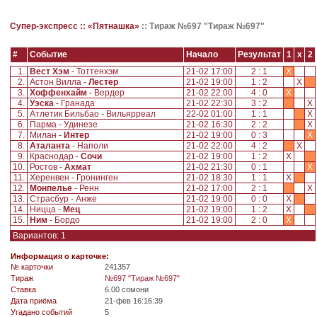
Супер-экспресс ::
«Пятнашка»
::
Тираж №697 "Тираж №697"
#
Событие
Начало
Результат
1
x
2
1.
Вест Хэм
- Тоттенхэм
21-02 17:00
2 : 1
X
2.
Астон Вилла -
Лестер
21-02 19:00
1 : 2
X
3.
Хоффенхайм
- Вердер
21-02 22:00
4 : 0
X
4.
Уэска
- Гранада
21-02 22:30
3 : 2
X
5.
Атлетик Бильбао - Вильярреал
22-02 01:00
1 : 1
X
6.
Парма - Удинезе
21-02 16:30
2 : 2
X
7.
Милан -
Интер
21-02 19:00
0 : 3
X
8.
Аталанта
- Наполи
21-02 22:00
4 : 2
X
9.
Краснодар -
Сочи
21-02 19:00
1 : 2
X
10.
Ростов -
Ахмат
21-02 21:30
0 : 1
X
11.
Херенвен - Гронинген
21-02 18:30
1 : 1
X
12.
Монпелье
- Ренн
21-02 17:00
2 : 1
X
13.
Страсбур - Анже
21-02 19:00
0 : 0
X
14.
Ницца -
Мец
21-02 19:00
1 : 2
X
15.
Ним
- Бордо
21-02 19:00
2 : 0
X
Вариантов: 1
Информация о карточке:
№ карточки
241357
Tираж
№697 "Тираж №697"
Ставка
6.00 сомони
Дата приёма
21-фев 16:16:39
Угадано событий
5