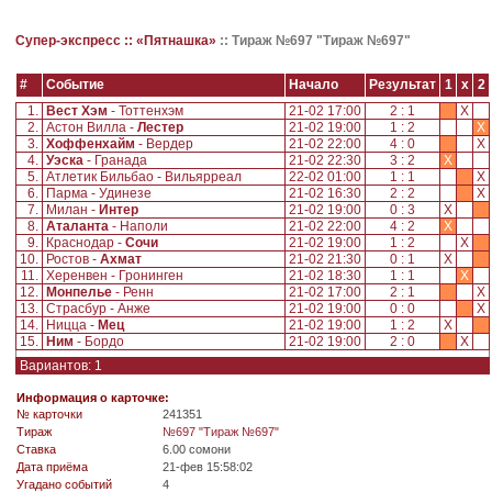
Супер-экспресс ::
«Пятнашка»
::
Тираж №697 "Тираж №697"
#
Событие
Начало
Результат
1
x
2
1.
Вест Хэм
- Тоттенхэм
21-02 17:00
2 : 1
X
2.
Астон Вилла -
Лестер
21-02 19:00
1 : 2
X
3.
Хоффенхайм
- Вердер
21-02 22:00
4 : 0
X
4.
Уэска
- Гранада
21-02 22:30
3 : 2
X
5.
Атлетик Бильбао - Вильярреал
22-02 01:00
1 : 1
X
6.
Парма - Удинезе
21-02 16:30
2 : 2
X
7.
Милан -
Интер
21-02 19:00
0 : 3
X
8.
Аталанта
- Наполи
21-02 22:00
4 : 2
X
9.
Краснодар -
Сочи
21-02 19:00
1 : 2
X
10.
Ростов -
Ахмат
21-02 21:30
0 : 1
X
11.
Херенвен - Гронинген
21-02 18:30
1 : 1
X
12.
Монпелье
- Ренн
21-02 17:00
2 : 1
X
13.
Страсбур - Анже
21-02 19:00
0 : 0
X
14.
Ницца -
Мец
21-02 19:00
1 : 2
X
15.
Ним
- Бордо
21-02 19:00
2 : 0
X
Вариантов: 1
Информация о карточке:
№ карточки
241351
Tираж
№697 "Тираж №697"
Ставка
6.00 сомони
Дата приёма
21-фев 15:58:02
Угадано событий
4