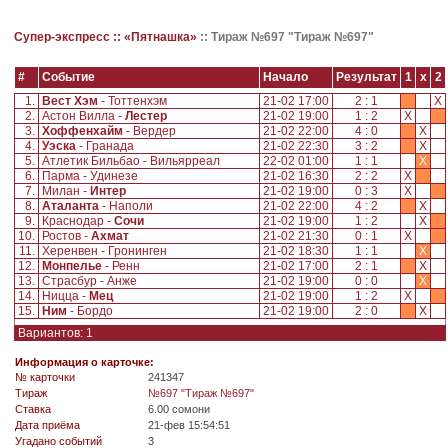
Супер-экспресс ::
«Пятнашка»
::
Тираж №697 "Тираж №697"
#
Событие
Начало
Результат
1
x
2
1.
Вест Хэм
- Тоттенхэм
21-02 17:00
2 : 1
X
2.
Астон Вилла -
Лестер
21-02 19:00
1 : 2
X
3.
Хоффенхайм
- Вердер
21-02 22:00
4 : 0
X
4.
Уэска
- Гранада
21-02 22:30
3 : 2
X
5.
Атлетик Бильбао - Вильярреал
22-02 01:00
1 : 1
X
6.
Парма - Удинезе
21-02 16:30
2 : 2
X
7.
Милан -
Интер
21-02 19:00
0 : 3
X
8.
Аталанта
- Наполи
21-02 22:00
4 : 2
X
9.
Краснодар -
Сочи
21-02 19:00
1 : 2
X
10.
Ростов -
Ахмат
21-02 21:30
0 : 1
X
11.
Херенвен - Гронинген
21-02 18:30
1 : 1
X
12.
Монпелье
- Ренн
21-02 17:00
2 : 1
X
13.
Страсбур - Анже
21-02 19:00
0 : 0
X
14.
Ницца -
Мец
21-02 19:00
1 : 2
X
15.
Ним
- Бордо
21-02 19:00
2 : 0
X
Вариантов: 1
Информация о карточке:
№ карточки
241347
Tираж
№697 "Тираж №697"
Ставка
6.00 сомони
Дата приёма
21-фев 15:54:51
Угадано событий
3