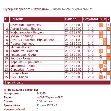
Супер-экспресс ::
«Пятнашка»
::
Тираж №697 "Тираж №697"
#
Событие
Начало
Результат
1
x
2
1.
Вест Хэм
- Тоттенхэм
21-02 17:00
2 : 1
X
2.
Астон Вилла -
Лестер
21-02 19:00
1 : 2
X
3.
Хоффенхайм
- Вердер
21-02 22:00
4 : 0
X
4.
Уэска
- Гранада
21-02 22:30
3 : 2
X
5.
Атлетик Бильбао - Вильярреал
22-02 01:00
1 : 1
X
6.
Парма - Удинезе
21-02 16:30
2 : 2
X
7.
Милан -
Интер
21-02 19:00
0 : 3
X
8.
Аталанта
- Наполи
21-02 22:00
4 : 2
X
9.
Краснодар -
Сочи
21-02 19:00
1 : 2
X
10.
Ростов -
Ахмат
21-02 21:30
0 : 1
X
11.
Херенвен - Гронинген
21-02 18:30
1 : 1
X
12.
Монпелье
- Ренн
21-02 17:00
2 : 1
X
13.
Страсбур - Анже
21-02 19:00
0 : 0
X
14.
Ницца -
Мец
21-02 19:00
1 : 2
X
15.
Ним
- Бордо
21-02 19:00
2 : 0
X
Вариантов: 1
Информация о карточке:
№ карточки
241325
Tираж
№697 "Тираж №697"
Ставка
6.00 сомони
Дата приёма
21-фев 15:22:42
Угадано событий
8